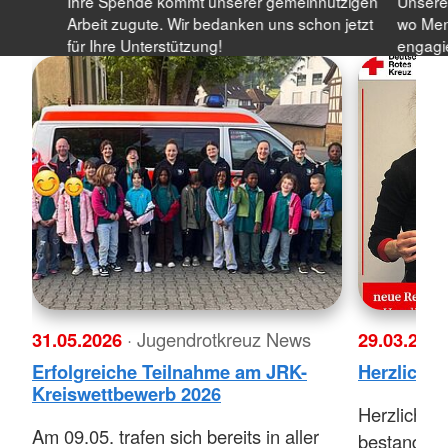
Ihre Spende kommt unserer gemeinnützigen
Unsere 
Arbeit zugute. Wir bedanken uns schon jetzt
wo Men
für Ihre Unterstützung!
engagie
31.05.2026
· Jugendrotkreuz News
29.03.202
Erfolgreiche Teilnahme am JRK-
Herzliche
Kreiswettbewerb 2026
Herzlichen
Am 09.05. trafen sich bereits in aller
bestanden