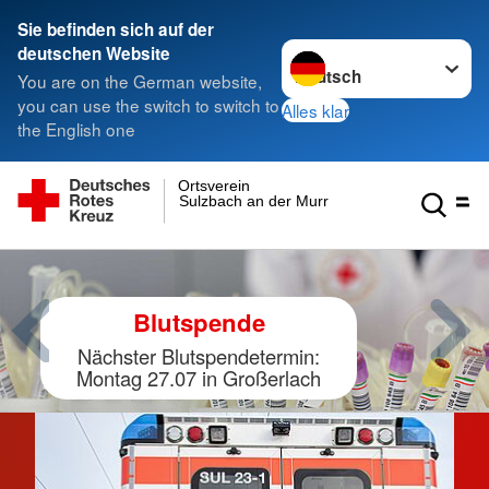
Sie befinden sich auf der
Sprache wechseln zu
deutschen Website
You are on the German website,
you can use the switch to switch to
Alles klar
the English one
Ortsverein
Sulzbach an der Murr
Drohnengruppe Rems-
Murr!
Hier erfährt man mehr über die
Arbeit der DRK Drohnengruppe
Rems-Murr.