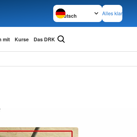
Sprache wechseln zu
Alles klar
 mit
Kurse
Das DRK
e