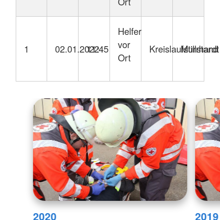
Ort
Helfer
vor
1
02.01.2022
11:45
Kreislaufstillstand
Murrhardt
Ort
2020
2019