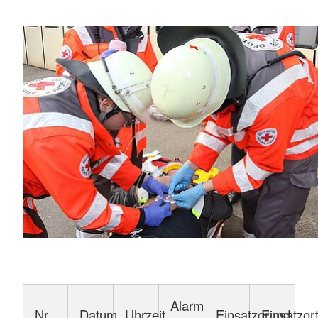
Alarm
Nr
Datum
Uhrzeit
Einsatzgrund
Einsatzor