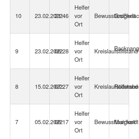
Helfer
10
23.02.2022
21:46
vor
Bewusstlosigkeit
Großerla
Ort
Helfer
Backnang
9
23.02.2022
06:28
vor
Kreislaufstillstand
Ort
Helfer
8
15.02.2022
07:27
vor
Kreislaufstillstand
Rudersbe
Ort
Helfer
7
05.02.2022
08:17
vor
Bewusstlosigkeit
Murrhardt
Ort