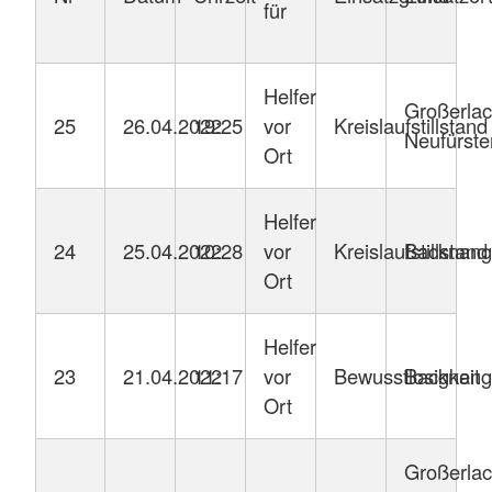
für
Helfer
Großerlac
25
26.04.2022
19:25
vor
Kreislaufstillstand
Neufürste
Ort
Helfer
24
25.04.2022
10:28
vor
Kreislaufstillstand
Backnang
Ort
Helfer
23
21.04.2022
11:17
vor
Bewusstlosigkeit
Backnang
Ort
Großerlac