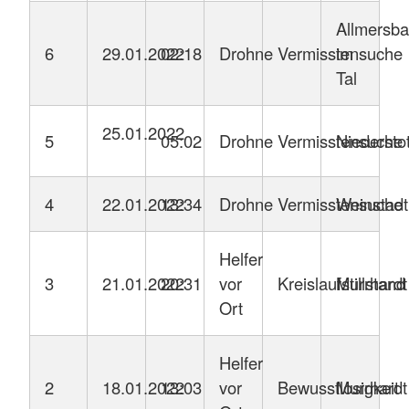
Allmersb
6
29.01.2022
02:18
Drohne
Vermisstensuche
im
Tal
25.01.2022
5
05:02
Drohne
Vermisstensuche
Niedersto
4
22.01.2022
13:34
Drohne
Vermisstensuche
Weinstadt
Helfer
3
21.01.2022
20:31
vor
Kreislaufstillstand
Murrhardt
Ort
Helfer
2
18.01.2022
13:03
vor
Bewusstlosigkeit
Murrhardt