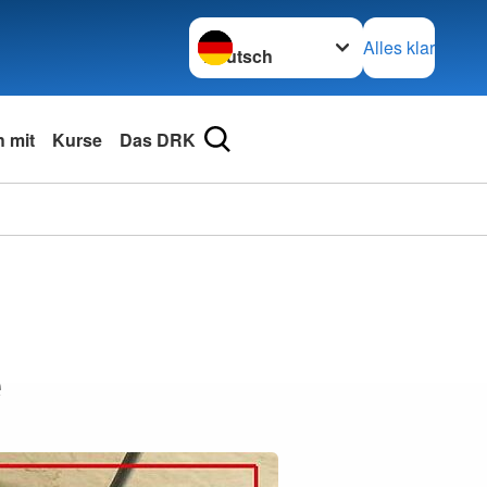
Sprache wechseln zu
Alles klar
 mit
Kurse
Das DRK
e