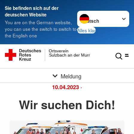
Sie befinden sich auf der
Sprache wechseln zu
deutschen Website
You are on the German website,
you can use the switch to switch to
Alles klar
the English one
Ortsverein
Sulzbach an der Murr
Meldung
10.04.2023
·
Wir suchen Dich!